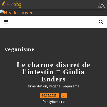
MENU
veganisme
Le charme discret de
l'intestin ≡ Giulia
Enders
,
,
alimentation
végane
véganisme
10.05.2025
…
Par Lybertaire