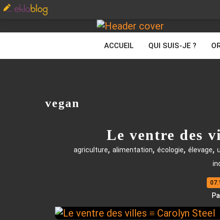
ACCUEIL
QUI SUIS-JE ?
OR
vegan
Le ventre des v
,
,
,
,
agriculture
alimentation
écologie
élevage
in
07.
Pa