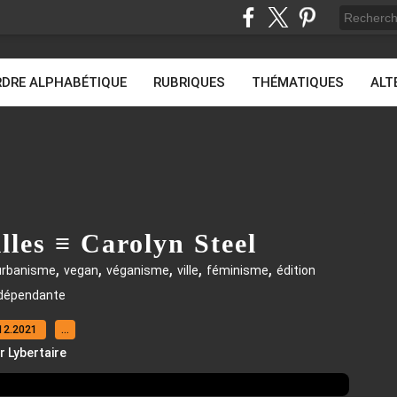
DRE ALPHABÉTIQUE
RUBRIQUES
THÉMATIQUES
ALT
illes ≡ Carolyn Steel
,
,
,
,
,
urbanisme
vegan
véganisme
ville
féminisme
édition
dépendante
12.2021
…
r Lybertaire