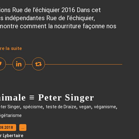
tions Rue de l’échiquier 2016 Dans cet
ns indépendantes Rue de l’échiquier,
l montre comment la nourriture façonne nos
ire la suite
imale ≡ Peter Singer
,
,
,
,
,
ter Singer
spécisme
teste de Draize
vegan
véganisme
égétarisme
08.2018
…
r Lybertaire