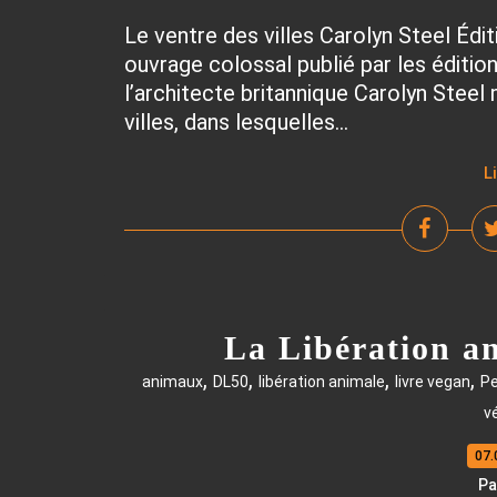
Le ventre des villes Carolyn Steel Édi
ouvrage colossal publié par les éditio
l’architecte britannique Carolyn Stee
villes, dans lesquelles...
L
La Libération an
,
,
,
,
animaux
DL50
libération animale
livre vegan
Pe
v
07.
Pa