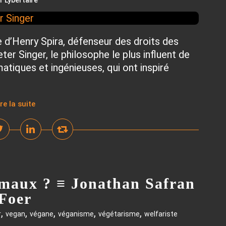
r Lybertaire
e d’Henry Spira, défenseur des droits des
er Singer, le philosophe le plus influent de
atiques et ingénieuses, qui ont inspiré
ire la suite
imaux ? ≡ Jonathan Safran
Foer
,
,
,
,
,
r
vegan
végane
véganisme
végétarisme
welfariste