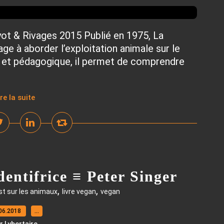
yot & Rivages 2015 Publié en 1975, La
ge à aborder l’exploitation animale sur le
lé et pédagogique, il permet de comprendre
ire la suite
entifrice ≡ Peter Singer
,
,
st sur les animaux
livre vegan
vegan
06.2018
…