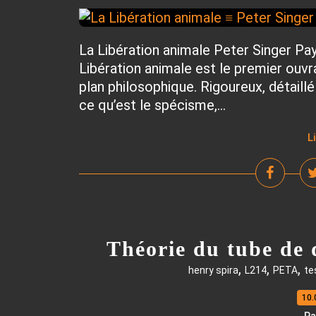
La Libération animale Peter Singer Pa
Libération animale est le premier ouvra
plan philosophique. Rigoureux, détail
ce qu’est le spécisme,...
L
Théorie du tube de d
,
,
,
henry spira
L214
PETA
te
10.