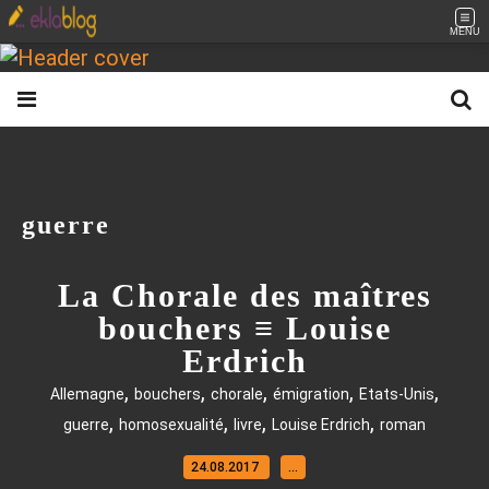
MENU
guerre
La Chorale des maîtres
bouchers ≡ Louise
Erdrich
,
,
,
,
,
Allemagne
bouchers
chorale
émigration
Etats-Unis
,
,
,
,
guerre
homosexualité
livre
Louise Erdrich
roman
24.08.2017
…