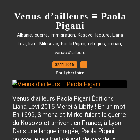
Venus d’ailleurs ≡ Paola
Pigani
,
,
,
,
,
Albanie
guerre
immigration
Kosovo
lecture
Liana
,
,
,
,
,
,
Levi
livre
Milosevic
Paola Pigani
réfugiés
roman
venus d’ailleurs
07.11.2016
…
Par Lybertaire
Venus d’ailleurs Paola Pigani Éditions
Liana Levi 2015 Merci à Libfly ! En un mot
En 1999, Simona et Mirko fuient la guerre
du Kosovo et arrivent en France, à Lyon.
Dans une langue imagée, Paola Pigani
brosse le portrait délicat de ces deux