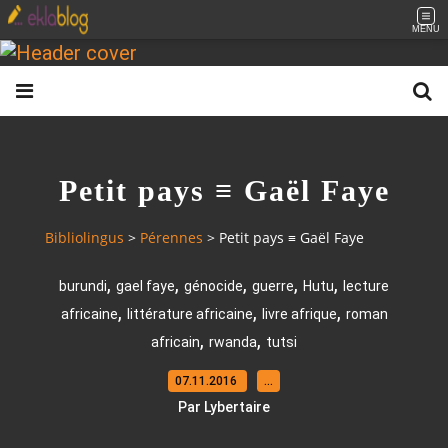
MENU
Petit pays ≡ Gaël Faye
Bibliolingus
>
Pérennes
>
Petit pays ≡ Gaël Faye
,
,
,
,
,
burundi
gael faye
génocide
guerre
Hutu
lecture
,
,
,
africaine
littérature africaine
livre afrique
roman
,
,
africain
rwanda
tutsi
07.11.2016
…
Par Lybertaire