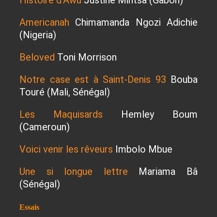
Histoire d'Awu
Justine Mintsa (Gabon)
Americanah
Chimamanda Ngozi Adichie
(Nigeria)
Beloved
Toni Morrison
Notre case est à Saint-Denis 93
Bouba
Touré (Mali, Sénégal)
Les Maquisards
Hemley Boum
(Cameroun)
Voici venir les rêveurs
Imbolo Mbue
Une si longue lettre
Mariama Bâ
(Sénégal)
Essais