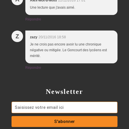
Alex-Mot-à-Mots
22/11/2016 17:01
Une lecture que j'avais aimé.
Répondre
Z
zazy
20/11/2016 18:58
Je ne crois pas encore avoir lu une chronique
négative ou mitigée. Le Goncourt des lycéens est
mérité.
Répondre
Newsletter