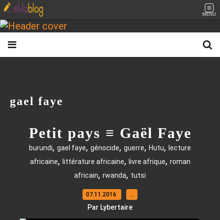
MENU
gael faye
Petit pays ≡ Gaël Faye
,
,
,
,
,
burundi
gael faye
génocide
guerre
Hutu
lecture
,
,
,
africaine
littérature africaine
livre afrique
roman
,
,
africain
rwanda
tutsi
07.11.2016
…
Par Lybertaire