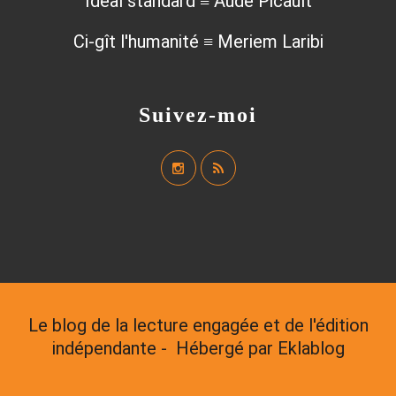
Idéal standard ≡ Aude Picault
Ci-gît l'humanité ≡ Meriem Laribi
Suivez-moi
Le blog de la lecture engagée et de l'édition
indépendante - Hébergé par
Eklablog