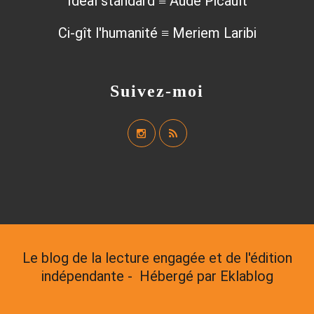
Idéal standard ≡ Aude Picault
Ci-gît l'humanité ≡ Meriem Laribi
Suivez-moi
Le blog de la lecture engagée et de l'édition
indépendante - Hébergé par
Eklablog