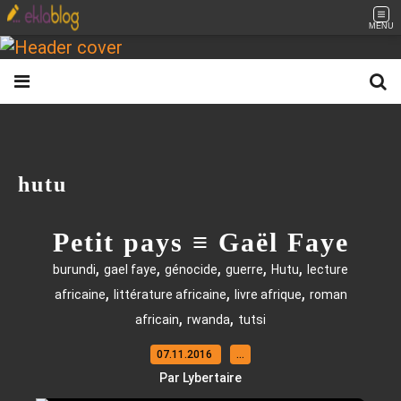
MENU
hutu
Petit pays ≡ Gaël Faye
,
,
,
,
,
burundi
gael faye
génocide
guerre
Hutu
lecture
,
,
,
africaine
littérature africaine
livre afrique
roman
,
,
africain
rwanda
tutsi
07.11.2016
…
Par Lybertaire