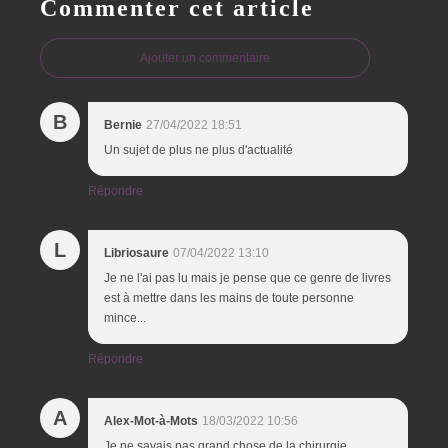
Commenter cet article
Ajouter un commentaire
B
Bernie
27/04/2022 18:51
Un sujet de plus ne plus d'actualité
Répondre
L
Libriosaure
07/04/2022 13:10
Je ne l'ai pas lu mais je pense que ce genre de livres
est à mettre dans les mains de toute personne
mince...
Répondre
A
Alex-Mot-à-Mots
18/03/2022 10:56
Je ne savais pas grand chose de la chirurgie