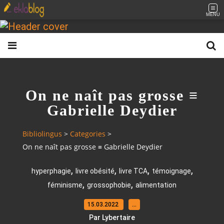
MENU
On ne naît pas grosse ≡
Gabrielle Deydier
Bibliolingus
>
Categories
>
On ne naît pas grosse ≡ Gabrielle Deydier
,
,
,
,
hyperphagie
livre obésité
livre TCA
témoignage
,
,
féminisme
grossophobie
alimentation
15.03.2022
…
Par Lybertaire