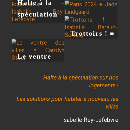
Halte à la
Au Bonheur
spéculation
des Dames ≡
Paris 2024 ≡
sur nos
Émile Zola
Jade
Trottoirs ! ≡
logements !
Lindgaard
Isabelle
≡ Isabelle
Le ventre
Baraud-
Rey-
des villes ≡
Serfaty
Lefebvre
Halte à la spéculation sur nos
Carolyn
logements !
Steel
Les solutions pour habiter à nouveau les
villes
Isabelle Rey-Lefebvre