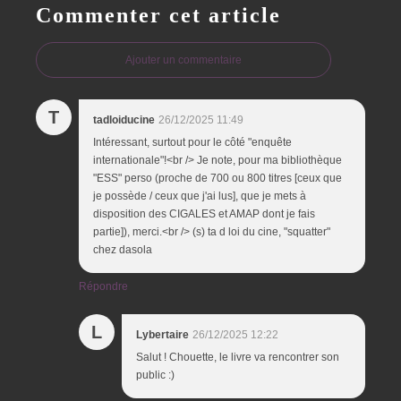
Commenter cet article
Ajouter un commentaire
T
tadloiducine
26/12/2025 11:49
Intéressant, surtout pour le côté "enquête
internationale"!<br /> Je note, pour ma bibliothèque
"ESS" perso (proche de 700 ou 800 titres [ceux que
je possède / ceux que j'ai lus], que je mets à
disposition des CIGALES et AMAP dont je fais
partie]), merci.<br /> (s) ta d loi du cine, "squatter"
chez dasola
Répondre
L
Lybertaire
26/12/2025 12:22
Salut ! Chouette, le livre va rencontrer son
public :)