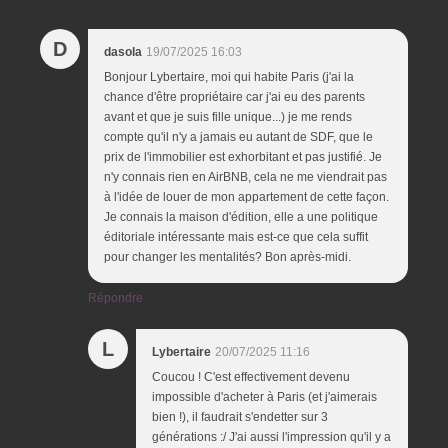
D
dasola
19/07/2025 16:03
Bonjour Lybertaire, moi qui habite Paris (j'ai la
chance d'être propriétaire car j'ai eu des parents
avant et que je suis fille unique...) je me rends
compte qu'il n'y a jamais eu autant de SDF, que le
prix de l'immobilier est exhorbitant et pas justifié. Je
n'y connais rien en AirBNB, cela ne me viendrait pas
à l'idée de louer de mon appartement de cette façon.
Je connais la maison d'édition, elle a une politique
éditoriale intéressante mais est-ce que cela suffit
pour changer les mentalités? Bon après-midi.
Répondre
L
Lybertaire
20/07/2025 11:16
Coucou ! C'est effectivement devenu
impossible d'acheter à Paris (et j'aimerais
bien !), il faudrait s'endetter sur 3
générations :/ J'ai aussi l'impression qu'il y a