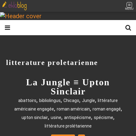
MENU
litterature proletarienne
La Jungle ≡ Upton
Sinclair
,
,
,
,
abattoirs
bibliolingus
Chicago
Jungle
littérature
,
,
,
américaine engagée
roman américain
roman engagé
,
,
,
,
upton sinclair
usine
antispécisme
spécisme
littérature prolétarienne