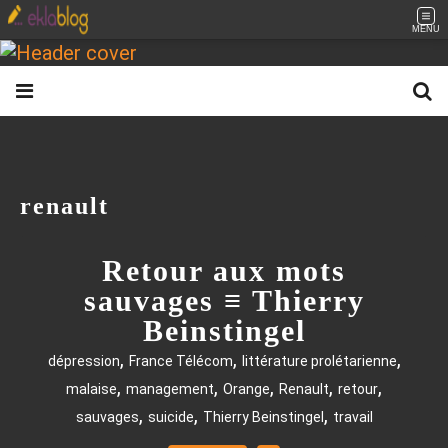
MENU
renault
Retour aux mots
sauvages ≡ Thierry
Beinstingel
,
,
,
dépression
France Télécom
littérature prolétarienne
,
,
,
,
,
malaise
management
Orange
Renault
retour
,
,
,
sauvages
suicide
Thierry Beinstingel
travail