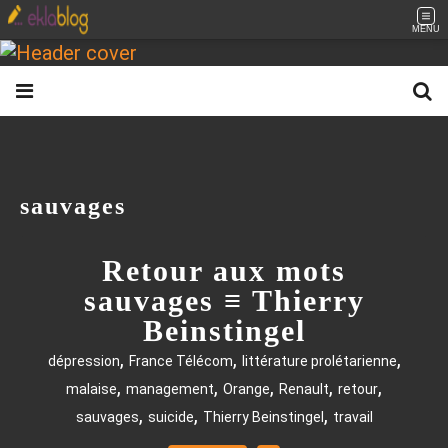
MENU
sauvages
Retour aux mots
sauvages ≡ Thierry
Beinstingel
,
,
,
dépression
France Télécom
littérature prolétarienne
,
,
,
,
,
malaise
management
Orange
Renault
retour
,
,
,
sauvages
suicide
Thierry Beinstingel
travail