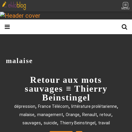
MENU
malaise
Retour aux mots
sauvages ≡ Thierry
Beinstingel
,
,
,
dépression
France Télécom
littérature prolétarienne
,
,
,
,
,
malaise
management
Orange
Renault
retour
,
,
,
sauvages
suicide
Thierry Beinstingel
travail