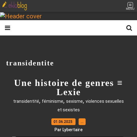
MENU
transidentite
Une histoire de genres ≡
Lexie
,
,
,
transidentité
féminisme
sexisme
violences sexuelles
et sexistes
01.06.2025
…
Par Lybertaire