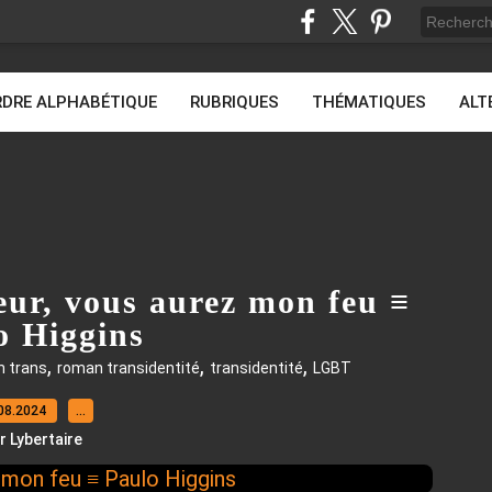
DRE ALPHABÉTIQUE
RUBRIQUES
THÉMATIQUES
ALT
eur, vous aurez mon feu ≡
o Higgins
,
,
,
 trans
roman transidentité
transidentité
LGBT
08.2024
…
r Lybertaire