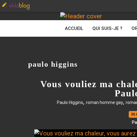
ACCUEIL
QUI SUIS-JE ?
OR
paulo higgins
Vous vouliez ma chal
Paul
,
,
Paulo Higgins
roman homme gay
roman
30.
Pa