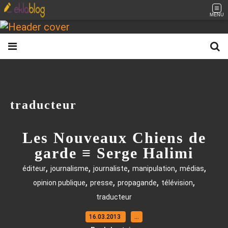
MENU
traducteur
Les Nouveaux Chiens de
garde ≡ Serge Halimi
,
,
,
,
,
éditeur
journalisme
journaliste
manipulation
médias
,
,
,
,
opinion publique
presse
propagande
télévision
traducteur
16.03.2013
…