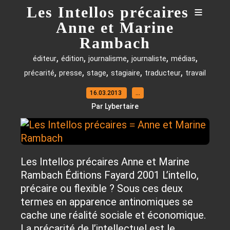
Les Intellos précaires ≡
Anne et Marine
Rambach
,
,
,
,
,
éditeur
édition
journalisme
journaliste
médias
,
,
,
,
,
précarité
presse
stage
stagiaire
traducteur
travail
16.03.2013
…
Par Lybertaire
Les Intellos précaires Anne et Marine
Rambach Éditions Fayard 2001 L’intello,
précaire ou flexible ? Sous ces deux
termes en apparence antinomiques se
cache une réalité sociale et économique.
La précarité de l’intellectuel est le