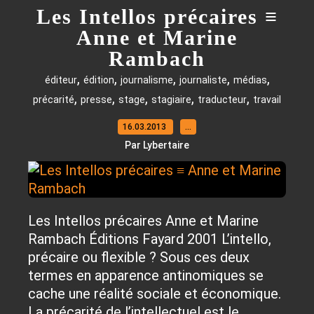
Les Intellos précaires ≡
Anne et Marine
Rambach
,
,
,
,
,
éditeur
édition
journalisme
journaliste
médias
,
,
,
,
,
précarité
presse
stage
stagiaire
traducteur
travail
16.03.2013
…
Par Lybertaire
Les Intellos précaires Anne et Marine
Rambach Éditions Fayard 2001 L’intello,
précaire ou flexible ? Sous ces deux
termes en apparence antinomiques se
cache une réalité sociale et économique.
La précarité de l’intellectuel est le