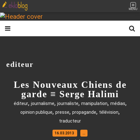
MENU
editeur
Les Nouveaux Chiens de
garde ≡ Serge Halimi
,
,
,
,
,
éditeur
journalisme
journaliste
manipulation
médias
,
,
,
,
opinion publique
presse
propagande
télévision
traducteur
16.03.2013
…