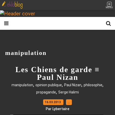
MENU
manipulation
Les Chiens de garde ≡
Paul Nizan
,
,
,
,
manipulation
opinion publique
Paul Nizan
philosophie
,
propagande
Serge Halimi
16.03.2013
…
Par Lybertaire