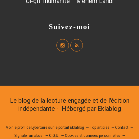
Ci-gît l'humanité ≡ Meriem Laribi
Suivez-moi
Le blog de la lecture engagée et de l'édition
indépendante - Hébergé par
Eklablog
Voir le profil de
Lybertaire
sur le portail Eklablog
Top articles
Contact
Signaler un abus
C.G.U.
Cookies et données personnelles