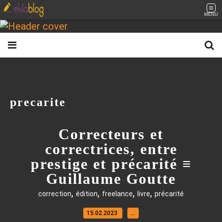
MENU
precarite
Correcteurs et
correctrices, entre
prestige et précarité ≡
Guillaume Goutte
,
,
,
,
correction
édition
freelance
livre
précarité
15.02.2023
…