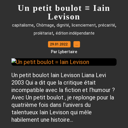
Un petit boulot ≡ Iain
Levison
,
,
,
,
,
capitalisme
Chômage
dignité
licenciement
précarité
,
prolétariat
édition indépendante
29.01.2022
…
Par Lybertaire
Un petit boulot Iain Levison Liana Levi
2003 Qui a dit que la critique était
incompatible avec la fiction et l’humour ?
Avec Un petit boulot , je replonge pour la
quatrième fois dans l’univers du
talentueux Iain Levison qui mêle
habilement une histoire...