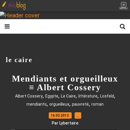
MENU
le caire
Mendiants et orgueilleux
≡ Albert Cossery
,
,
,
,
,
Albert Cossery
Egypte
Le Caire
littérature
Losfeld
,
,
,
mendiants
orgueilleux
pauvreté
roman
16.03.2013
…
Par Lybertaire