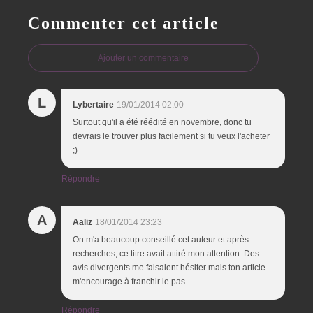
Commenter cet article
Ajouter un commentaire
L
Lybertaire
19/01/2014 02:00
Surtout qu'il a été réédité en novembre, donc tu
devrais le trouver plus facilement si tu veux l'acheter
;)
Répondre
A
Aaliz
18/01/2014 23:23
On m'a beaucoup conseillé cet auteur et après
recherches, ce titre avait attiré mon attention. Des
avis divergents me faisaient hésiter mais ton article
m'encourage à franchir le pas.
Répondre