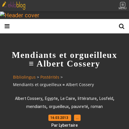
MENU
Mendiants et orgueilleux
≡ Albert Cossery
Bibliolingus
>
Postérités
>
Mendiants et orgueilleux ≡ Albert Cossery
,
,
,
,
,
Albert Cossery
Egypte
Le Caire
littérature
Losfeld
,
,
,
mendiants
orgueilleux
pauvreté
roman
16.03.2013
…
Par Lybertaire