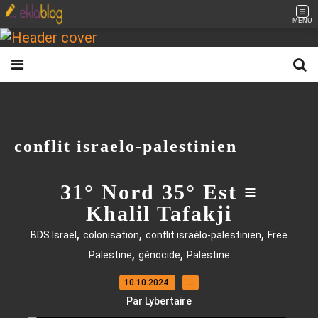
MENU
conflit israelo-palestinien
31° Nord 35° Est ≡
Khalil Tafakji
,
,
,
BDS Israël
colonisation
conflit israélo-palestinien
Free
,
,
Palestine
génocide
Palestine
10.10.2024
…
Par Lybertaire