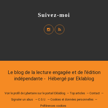
Suivez-moi
Le blog de la lecture engagée et de l'édition
indépendante - Hébergé par
Eklablog
Voir le profil de
Lybertaire
sur le portail Eklablog
Top articles
Contact
Signaler un abus
C.G.U.
Cookies et données personnelles
Préférences cookies