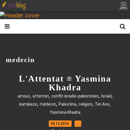
MENU
medecin
L'Attentat ≡ Yasmina
Khadra
,
,
,
,
amour
attentat
conflit israélo-palestinien
Israël
,
,
,
,
,
kamikaze
médecin
Palestine
religion
Tel-Aviv
Yasmina Khadra
05.12.2016
…