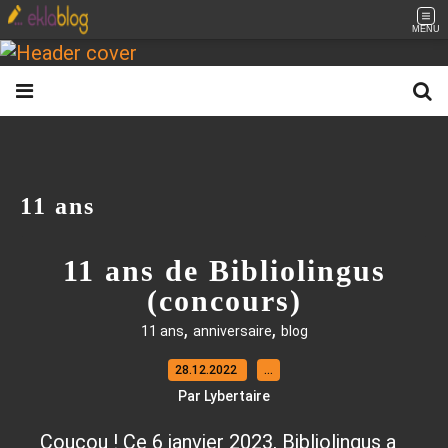
MENU
11 ans
11 ans de Bibliolingus
(concours)
,
,
11 ans
anniversaire
blog
28.12.2022
…
Par Lybertaire
Coucou ! Ce 6 janvier 2023, Bibliolingus a