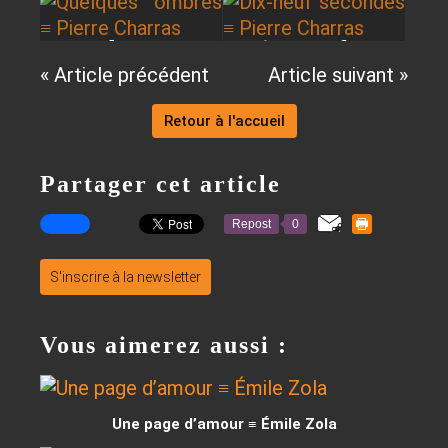
Leandro
Bordaçarre
Quelques
Dix-neuf
Avalos
« Article précédent
Article suivant »
ombres ≡
secondes ≡
Blacha
Retour à l'accueil
Pierre
Pierre
Charras
Charras
Partager cet article
Repost
0
S'inscrire à la newsletter
Vous aimerez aussi :
Une page d’amour ≡ Émile Zola