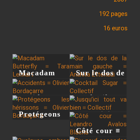
192 pages
16 euros
Macadam
Sur le dos de
Butterfly ≡
la main
Accidents ≡
Cocktail
Tara
gauche ≡
Olivier
Sugar ≡
Lennart
Anahita
Protégeons
Jusqu’ici
Bordaçarre
Collectif
Ettehadi
les hérissons
tout va bien
Côté cour ≡
≡ Olivier
≡ Collectif