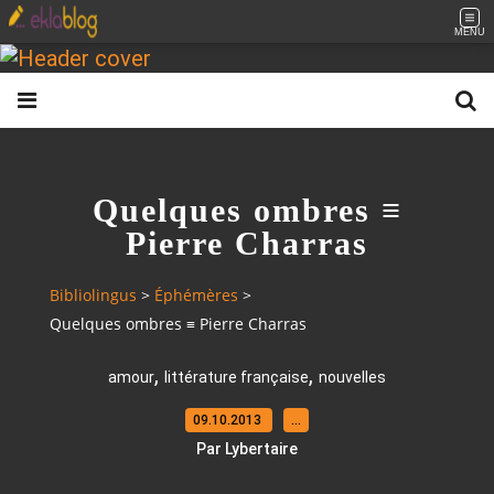
MENU
Quelques ombres ≡
Pierre Charras
Bibliolingus
>
Éphémères
>
Quelques ombres ≡ Pierre Charras
,
,
amour
littérature française
nouvelles
09.10.2013
…
Par Lybertaire