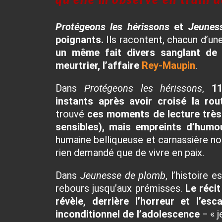
qu’elle m’observe en train 
Protégeons les hérissons
et
Jeunes
poignants.
Ils racontent, chacun d’une
un même fait divers sanglant de
meurtrier, l’affaire
Rey-Maupin
.
Dans
Protégeons les hérissons
,
1
instants après avoir croisé la rou
trouvé
ces moments de lecture très 
sensibles), mais empreints d’humo
humaine belliqueuse et carnassière nou
rien demandé que de vivre en paix.
Dans
Jeunesse de plomb
, l’histoire 
rebours jusqu’aux prémisses.
Le récit
révèle, derrière l’horreur et l’es
inconditionnel de l’adolescence
− « j