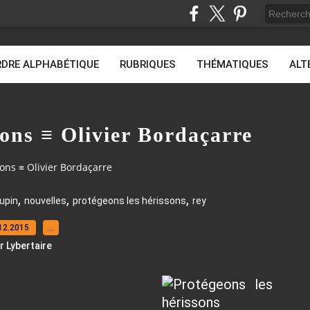
DRE ALPHABÉTIQUE
RUBRIQUES
THÉMATIQUES
ALT
sons ≡ Olivier Bordaçarre
ons ≡ Olivier Bordaçarre
,
,
,
upin
nouvelles
protégeons les hérissons
rey
12.2015
…
r Lybertaire