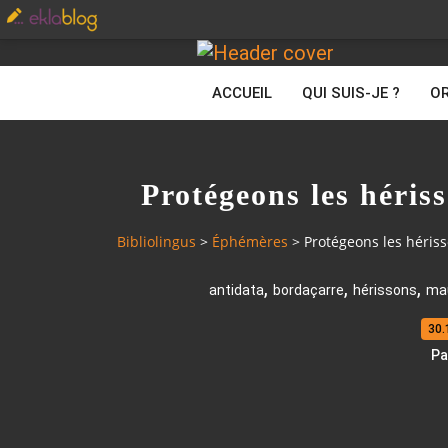
ACCUEIL
QUI SUIS-JE ?
OR
Protégeons les héris
Bibliolingus
>
Éphémères
>
Protégeons les hériss
,
,
,
antidata
bordaçarre
hérissons
ma
30.
Pa