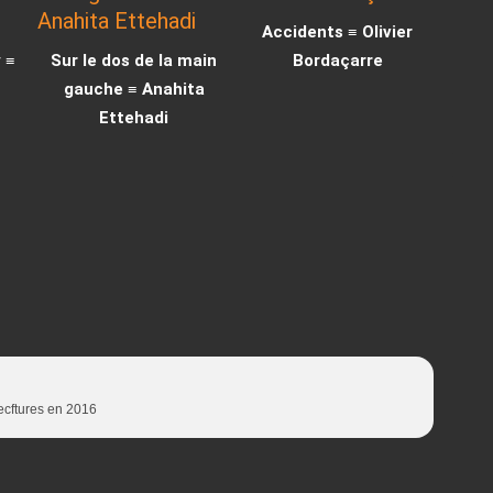
Accidents ≡ Olivier
 ≡
Sur le dos de la main
Bordaçarre
gauche ≡ Anahita
Ettehadi
lecftures en 2016