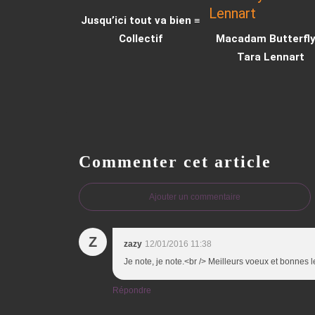
Jusqu’ici tout va bien ≡
Collectif
Macadam Butterfly
Tara Lennart
Commenter cet article
Ajouter un commentaire
Z
zazy
12/01/2016 11:38
Je note, je note.<br /> Meilleurs voeux et bonnes 
Répondre