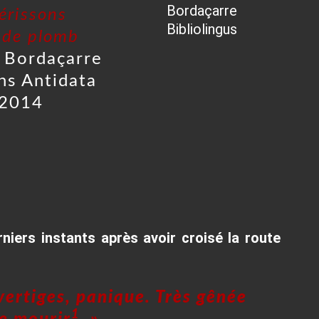
érissons
 de plomb
r Bordaçarre
ns Antidata
2014
niers instants après avoir croisé la route
 vertiges, panique. Très gênée
1