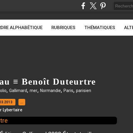
DRE ALPHABÉTIQUE
RUBRIQUES
THÉMATIQUES
ALT
eau ≡ Benoît Duteurtre
,
,
,
,
,
olio
Gallimard
mer
Normandie
Paris
parisien
03.2013
…
r Lybertaire