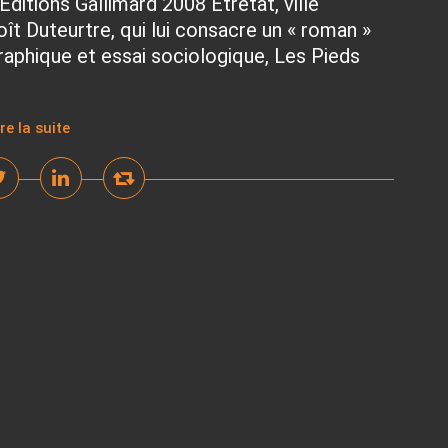
Éditions Gallimard 2008 Étretat, ville
oît Duteurtre, qui lui consacre un « roman »
raphique et essai sociologique, Les Pieds
ire la suite