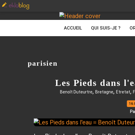
ACCUEIL
QUI SUIS-JE ?
OR
parisien
Les Pieds dans l'
,
,
,
Benoît Duteurtre
Bretagne
Etretat
F
16.
Pa