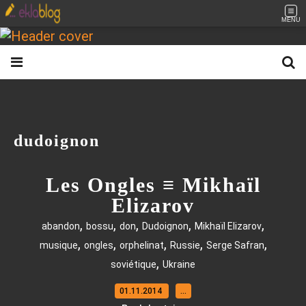
MENU
dudoignon
Les Ongles ≡ Mikhaïl
Elizarov
,
,
,
,
,
abandon
bossu
don
Dudoignon
Mikhaïl Elizarov
,
,
,
,
,
musique
ongles
orphelinat
Russie
Serge Safran
,
soviétique
Ukraine
01.11.2014
…