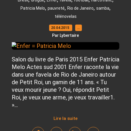
Brésil
drogue
Enfer
favela
football
narcotrafic
,
,
,
,
Patricia Melo
pauvreté
Rio de Janeiro
samba
télénovelas
20.04.2015
…
Par Lybertaire
Salon du livre de Paris 2015 Enfer Patrícia
Melo Actes sud 2001 Enfer raconte la vie
dans une favela de Rio de Janeiro autour
de Petit Roi, un gamin de 11 ans. « Tu
veux mourir jeune ? Oui, répondit Petit
Roi, je veux une arme, je veux travailler1.
»...
Lire la suite