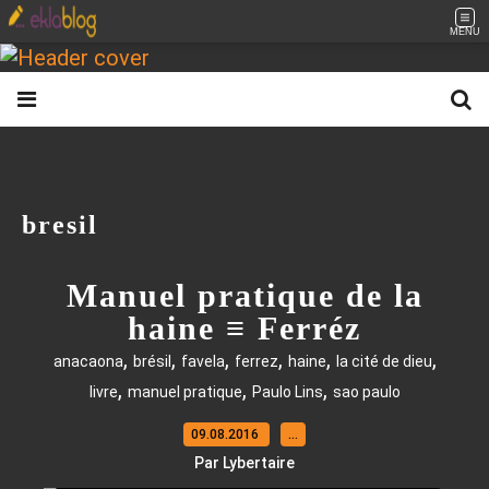
MENU
bresil
Manuel pratique de la
haine ≡ Ferréz
,
,
,
,
,
,
anacaona
brésil
favela
ferrez
haine
la cité de dieu
,
,
,
livre
manuel pratique
Paulo Lins
sao paulo
09.08.2016
…
Par Lybertaire