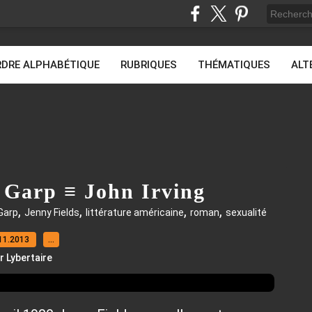
DRE ALPHABÉTIQUE
RUBRIQUES
THÉMATIQUES
ALT
 Garp ≡ John Irving
,
,
,
,
Garp
Jenny Fields
littérature américaine
roman
sexualité
11.2013
…
r Lybertaire