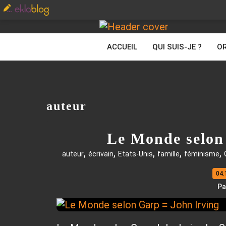
ACCUEIL
QUI SUIS-JE ?
OR
auteur
Le Monde selon
,
,
,
,
,
auteur
écrivain
Etats-Unis
famille
féminisme
04.
Pa