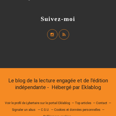
Suivez-moi
Le blog de la lecture engagée et de l'édition
indépendante - Hébergé par
Eklablog
Voir le profil de
Lybertaire
sur le portail Eklablog
Top articles
Contact
Signaler un abus
C.G.U.
Cookies et données personnelles