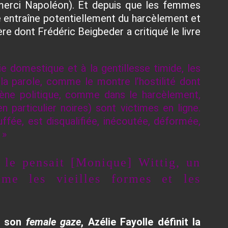
 (merci Napoléon). Et depuis que les femmes
e entraîne potentiellement du harcèlement et
ière
dont Frédéric Beigbeder a critiqué le livre
e domestique et à la gentillesse timide, les
la parole, comme le montre l’hostilité dont
’arène politique, comme dans le harcèlement,
 particulier noires) sont victimes en ligne.
uffée, est disqualifiée, inécoutée, déformée,
. »
 le pensait [Monique] Wittig, un
ime les vieilles formes et les
de son
female gaze
, Azélie Fayolle définit la