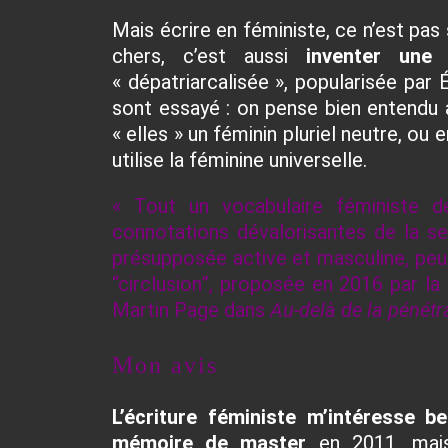
Mais écrire en féministe, ce n’est pa
chers, c’est aussi
inventer une 
« dépatriarcalisée »,
popularisée par
sont essayé : on pense bien entendu
« elles » un féminin pluriel neutre
, ou 
utilise la féminine universelle
.
« Tout un vocabulaire féministe de
connotations dévalorisantes de la sex
présupposée active et masculine, pe
“circlusion”, proposée en 2016 par la
Martin Page dans
Au-delà de la pénétr
Mon avis
L’écriture féministe m’intéresse b
mémoire de master
en 2011, mais,