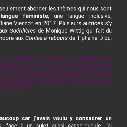
s seulement aborder les thèmes qui nous sont
langue féministe
, une langue inclusive,
Éliane Viennot
en 2017. Plusieurs autrices s’y
 aux
Guérillères
de Monique Wittig qui fait du
encore aux
Contes à rebours
de Tiphaine D qui
 la sexualité s’invente pour dégager les
ualité (baiser/être baisé·e). La pénétration,
ut se dire comme un “enveloppement” ou une
 philosophe Bini Adamczak, et popularisé par
5
ation
(2019)
. »
eaucoup car j’avais voulu y consacrer un
 face à un sujet aussi casse-gueule, j’ai