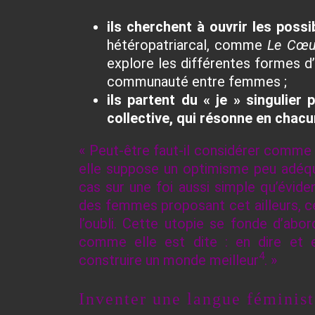
ils cherchent à ouvrir les possi
hétéropatriarcal, comme
Le
Cœur
explore les différentes formes d’
communauté entre femmes
;
ils partent du « je » singulier
collective, qui résonne en chac
« Peut-être faut-il considérer comme “
elle suppose un optimisme peu adéqu
cas sur une foi aussi simple qu’éviden
des femmes proposant cet ailleurs, c
l’oubli. Cette utopie se fonde d’abor
comme elle est dite : en dire et en
4
construire un monde meilleur
. »
Inventer une langue féminist