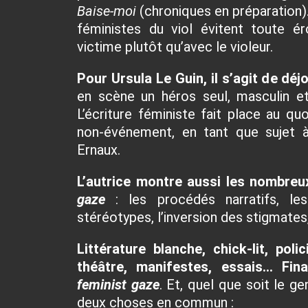
Baise-moi
(chroniques en préparation)
féministes du viol évitent toute ér
victime plutôt qu’avec le violeur.
Pour Ursula Le Guin
, il s’agit de déj
en scène un héros seul, masculin et
L’écriture féministe fait place au q
non-événement, en tant que sujet à
Ernaux
.
L’autrice montre aussi les nombreu
gaze
: les procédés narratifs, le
stéréotypes, l’inversion des stigmates
Littérature blanche, chick-lit, poli
théâtre, manifestes, essais… Fin
feminist gaze
. Et, quel que soit le g
deux choses en commun :