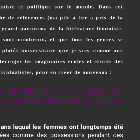
iniste et politique sur le monde. Dans cet
he de références (ma pile à lire a pris de la
 grand panorama de la littérature féministe.
s sont nombreux, et que tous les genres se
 plutôt universitaire que je vois comme une
terroger les imaginaires éculés et étroits des
ividualistes, pour en créer de nouveaux !
es de l’histoire”, les femmes ont
eu un rôle historique de premier
1
s
. »
e dans lequel les femmes ont longtemps été
érées comme des possessions pendant des