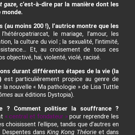
t gaze
, c’est-à-dire par la manière dont les
le monde.
 (au moins 200 !), l’autrice montre que les
l’hétéropatriarcat, le mariage, l’amour, les
on, la culture du viol ; la sexualité, l’intimité,
 résistance… Et, au croisement de tous ces
s objectivé, haï, violenté, violé, racisé.
ns durant différentes étapes de la vie (la
)
est particulièrement propice au genre de
de la nouvelle
« Ma pathologie » de Lisa Tuttle
tômes
aux éditions Dystopia).
le ? Comment politiser la souffrance ?
nt
« central et fondateur »
pour reprendre les
choisissent l’ellipse, tandis que d’autres en
ie Despentes dans
King Kong Théorie
et dans