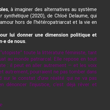
bles
, à imaginer des alternatives au système
 synthétique
(2020), de Chloé Delaume, qui
amour hors de l’hétéropatriarcat et la vie en
 pour lui donner une dimension politique et
un·e de nous
.
utopiste” toute la littérature féministe, tant
at au monde patriarcal. Elle repose en tout
te : il peut en aller autrement ― et les voix
et autrement, pourraient ne pas tomber dans
d sur le constat d’une réalité qui ne va pas
 dénoncer l’injustice, c’est déjà rêver et
e