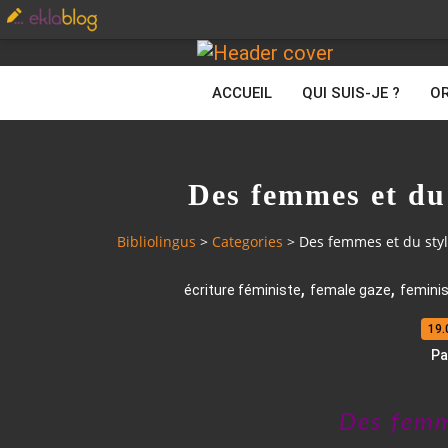
ACCUEIL
QUI SUIS-JE ?
OR
Des femmes et du 
Bibliolingus
>
Categories
>
Des femmes et du style
,
,
écriture féministe
female gaze
femini
19.
Pa
Des femm