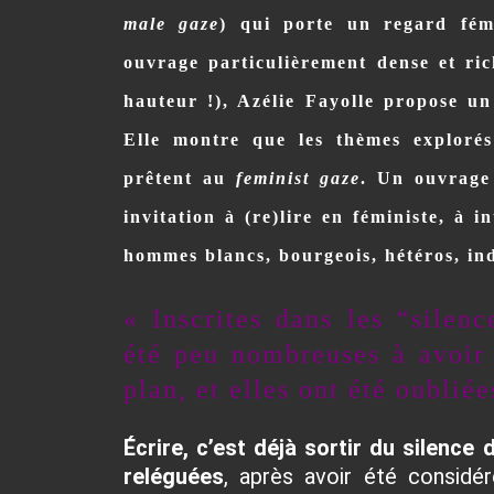
male gaze
) qui porte un regard fém
ouvrage particulièrement dense et ric
hauteur !), Azélie Fayolle propose un
Elle montre que les thèmes exploré
prêtent au
feminist gaze
. Un ouvrage
invitation à (re)lire en féministe
, à
in
hommes blancs, bourgeois, hétéros, ind
« Inscrites dans les “silenc
été peu nombreuses à avoir 
plan, et elles ont été oubliée
Écrire, c’est déjà sortir du silenc
reléguées
, après avoir été consid