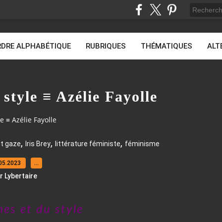
DRE ALPHABÉTIQUE
RUBRIQUES
THÉMATIQUES
ALT
style ≡ Azélie Fayolle
 ≡ Azélie Fayolle
,
,
,
st gaze
Iris Brey
littérature féministe
féminisme
05.2023
…
r Lybertaire
es et du style