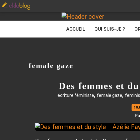
ACCUEIL
QUI SUIS-JE ?
OR
female gaze
Des femmes et du 
,
,
écriture féministe
female gaze
femini
19.
Pa