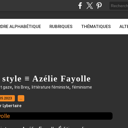
DRE ALPHABÉTIQUE
RUBRIQUES
THÉMATIQUES
ALT
style ≡ Azélie Fayolle
,
,
,
st gaze
Iris Brey
littérature féministe
féminisme
05.2023
…
r Lybertaire