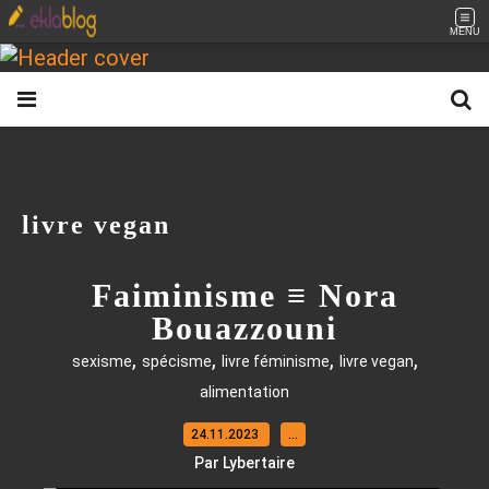
MENU
livre vegan
Faiminisme ≡ Nora
Bouazzouni
,
,
,
,
sexisme
spécisme
livre féminisme
livre vegan
alimentation
24.11.2023
…
Par Lybertaire