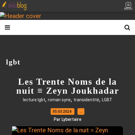
MENU
lgbt
Les Trente Noms de la
nuit ≡ Zeyn Joukhadar
,
,
,
lecture lgbt
roman syrie
transidentité
LGBT
05.03.2024
…
Par Lybertaire