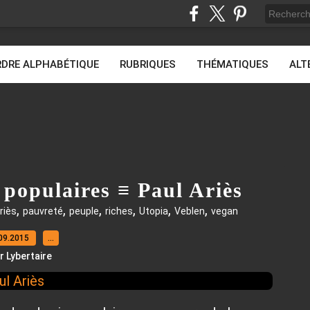
DRE ALPHABÉTIQUE
RUBRIQUES
THÉMATIQUES
ALT
 populaires ≡ Paul Ariès
,
,
,
,
,
,
riès
pauvreté
peuple
riches
Utopia
Veblen
vegan
09.2015
…
r Lybertaire