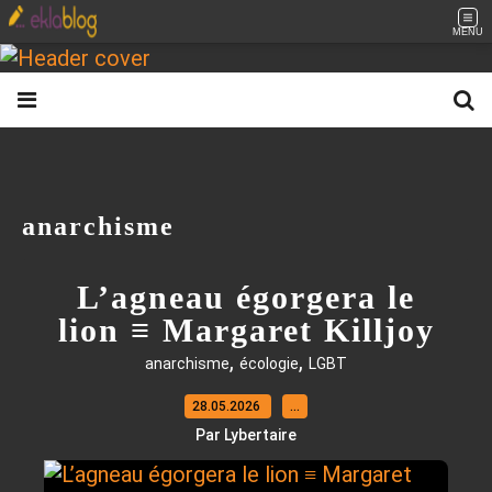
MENU
anarchisme
L’agneau égorgera le
lion ≡ Margaret Killjoy
,
,
anarchisme
écologie
LGBT
28.05.2026
…
Par Lybertaire