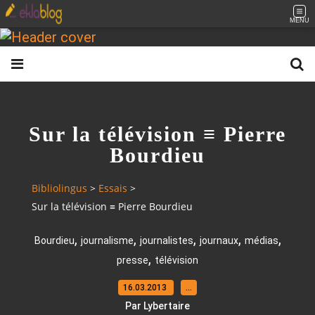
MENU
Sur la télévision ≡ Pierre
Bourdieu
Bibliolingus
>
Essais
>
Sur la télévision ≡ Pierre Bourdieu
,
,
,
,
,
Bourdieu
journalisme
journalistes
journaux
médias
,
presse
télévision
16.03.2013
…
Par Lybertaire