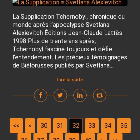
La Supplication Tchernobyl, chronique du
monde après l’apocalypse Svetlana
Alexievitch Éditions Jean-Claude Lattès
1998 Plus de trente ans après,
Tchernobyl fascine toujours et défie
l’entendement. Les précieux témoignages
de Biélorusses publiés par Svetlana...
Lire la suite
<<
<
10
20
30
31
32
33
34
35