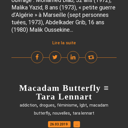
ouvrage : Mohamed Diab, 32 ans (1972),
Malika Yazid, 8 ans (1973), « petite guerre
d’Algérie » à Marseille (sept personnes
tuées, 1973), Abdelkader Grib, 16 ans
(1980) Malik Oussekine...
Lire la suite
Macadam Butterfly ≡
Tara Lennart
,
,
,
,
addiction
drogues
féminisme
lgbt
macadam
,
,
butterfly
nouvelles
tara lennart
26.03.2019
…