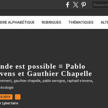
DRE ALPHABÉTIQUE
RUBRIQUES
THÉMATIQUES
ALT
nde est possible ≡ Pablo
vens et Gauthier Chapelle
,
,
,
,
drement
gauthier chapelle
pablo servigne
raphaël stevens
écologie
10.2019
…
r Lybertaire