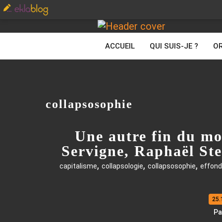
ACCUEIL
QUI SUIS-JE ?
OR
collapsosophie
Une autre fin du mo
Servigne, Raphaël Ste
,
,
,
capitalisme
collapsologie
collapsosophie
effon
25.
Pa