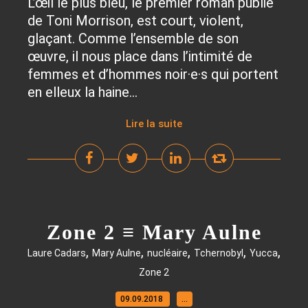
L’œil le plus bleu, le premier roman publié
de Toni Morrison, est court, violent,
glaçant. Comme l’ensemble de son
œuvre, il nous place dans l’intimité de
femmes et d’hommes noir·e·s qui portent
en elleux la haine...
Lire la suite
Zone 2 ≡ Mary Aulne
,
,
,
,
,
Laure Cadars
Mary Aulne
nucléaire
Tchernobyl
Yucca
Zone 2
09.09.2018
…