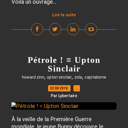
Voilà un ouvrage...
Lire la suite
Pétrole ! ≡ Upton
Sinclair
,
,
,
howard zinn
upton sinclair
zola
capitalisme
22.08.2018
…
Par Lybertaire
À la veille de la Première Guerre
mondiale, le jeune Bunny découvre le