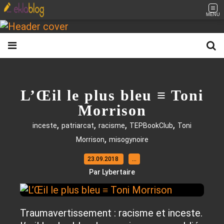
MENU
L’Œil le plus bleu ≡ Toni
Morrison
,
,
,
,
inceste
patriarcat
racisme
TEPBookClub
Toni
,
Morrison
misogynoire
23.09.2018
…
Par Lybertaire
Traumavertissement : racisme et inceste.