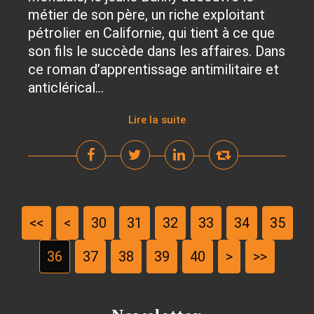
métier de son père, un riche exploitant
pétrolier en Californie, qui tient à ce que
son fils le succède dans les affaires. Dans
ce roman d’apprentissage antimilitaire et
anticlérical...
Lire la suite
<<
<
10
20
30
31
32
33
34
35
36
37
38
39
40
50
60
70
80
90
100
>
>>