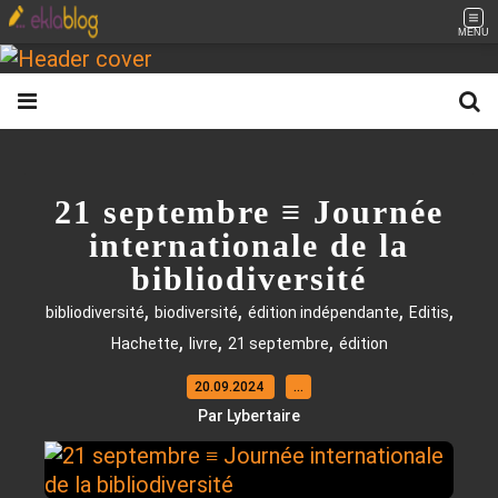
MENU
21 septembre ≡ Journée
internationale de la
bibliodiversité
,
,
,
,
bibliodiversité
biodiversité
édition indépendante
Editis
,
,
,
Hachette
livre
21 septembre
édition
20.09.2024
…
Par Lybertaire