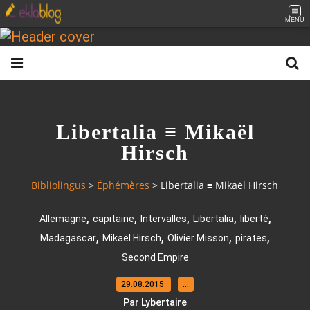
MENU
Libertalia ≡ Mikaël
Hirsch
Bibliolingus
>
Éphémères
>
Libertalia ≡ Mikaël Hirsch
,
,
,
,
,
Allemagne
capitaine
Intervalles
Libertalia
liberté
,
,
,
,
Madagascar
Mikaël Hirsch
Olivier Misson
pirates
Second Empire
29.08.2015
…
Par Lybertaire