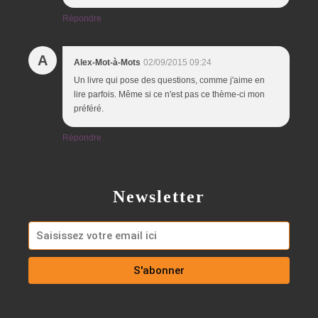
Répondre
A
Alex-Mot-à-Mots
02/09/2015 09:24
Un livre qui pose des questions, comme j'aime en
lire parfois. Même si ce n'est pas ce thème-ci mon
préféré.
Répondre
Newsletter