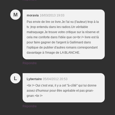
M
moravia
16/03/2013 19:03
Pas envie de lire ce livre.Je l'ai vu (l'auteur) trop à la
tv ,trop entendu dans les radios.Un véritable
matraquage.Je trouve votre critique sur la réserve et
cela me conforte dans l'idée que ce<br /> livre est là
pour faire gagner de l'argent à Gallimard dans
l'optique de publier d'autres romans correspondant
davantage à l'image de LA BLANCHE.
Répondre
L
Lybertaire
05/04/2012 20:53
<br /> Oui c'est vrai, il y a cet "à-côté" qui lui donne
assez d'humour pour être agréable et pas gnan-
gnan.<br />
Répondre