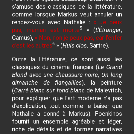
s’amuse des classiques de la littérature,
comme lorsque Markus veut annuler un
rendez-vous avec Nathalie :
« Je peux
5
pas, maman est morte
» (
L’Étranger
,
Camus),
« Non, non je peux pas, car l’enfer
6
c’est les autres
» (
Huis clos
, Sartre).
Outre la littérature, ce sont aussi les
classiques du cinéma français (
Le Grand
Blond avec une chaussure noire
,
Un long
dimanche de fiançailles
), la peinture
(
Carré blanc sur fond blanc
de Malevitch,
pour expliquer que l’art moderne n’a pas
d’explication, tout comme le baiser que
Nathalie a donné à Markus). Foenkinos
fournit un ensemble agréable et léger,
riche de détails et de formes narratives