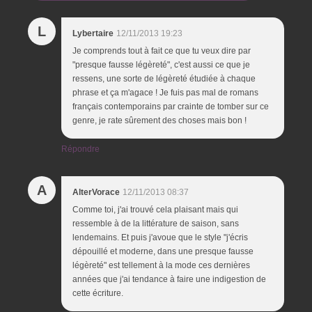
L
Lybertaire
12/11/2013 19:23
Je comprends tout à fait ce que tu veux dire par
"presque fausse légèreté", c'est aussi ce que je
ressens, une sorte de légèreté étudiée à chaque
phrase et ça m'agace ! Je fuis pas mal de romans
français contemporains par crainte de tomber sur ce
genre, je rate sûrement des choses mais bon !
Répondre
A
AlterVorace
12/11/2013 08:37
Comme toi, j'ai trouvé cela plaisant mais qui
ressemble à de la littérature de saison, sans
lendemains. Et puis j'avoue que le style "j'écris
dépouillé et moderne, dans une presque fausse
légèreté" est tellement à la mode ces dernières
années que j'ai tendance à faire une indigestion de
cette écriture.