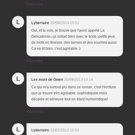
Répondre
L
Lybertaire
20/09/2013 15:52
Oui, et tu vois, je trouve que l'avoir appelé La
Délicatesse, ça collait bien avec le texte, petits jeux
de mots en finesse, des larmes et des sourires aussi.
Ca se lit bien, c'est agréable :)
Répondre
L
Les mots de Gwen
20/09/2013 15:14
Ce qui m'a surtout plu dans ce roman, c'est l'écriture
que je trouve très agréable: sophistiquée mais
décalée et sérieuse tout en étant humoristique!
Répondre
L
Lybertaire
12/02/2013 18:54