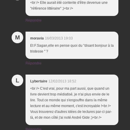
<br /> Elle aurait été contente d'être devenue une
"référence littéraire" ;)<br />
Répondre
M
moravia
16/03/2013 19:03
Et F.Sagan,elle en pense quoi du "disant bonjour à la
tristesse " ?
Répondre
L
Lybertaire
12/02/2013 18:52
<br /> C'est vrai, pour ma part aussi, que quand un
livre devient trop médiatisé, je n'ai plus envie de le
lire. Tout ce monde qui s'engouffre dans la même
lecture et au même moment, c'est incroyable !<br />
Vous trouverez d'autres idées de lectures par-ci par-
là, et de mon côté j'ai noté André Gide ;)<br />
Répondre