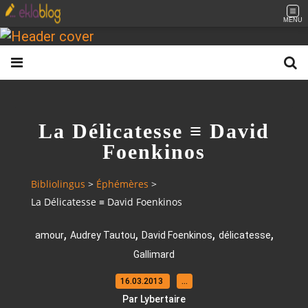
MENU
La Délicatesse ≡ David
Foenkinos
Bibliolingus
>
Éphémères
>
La Délicatesse ≡ David Foenkinos
,
,
,
,
amour
Audrey Tautou
David Foenkinos
délicatesse
Gallimard
16.03.2013
…
Par Lybertaire