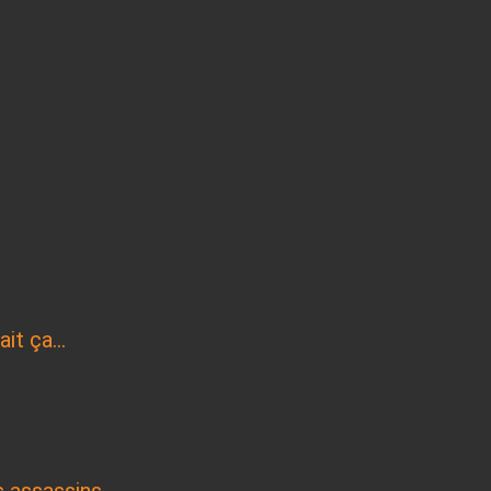
it ça...
 assassins