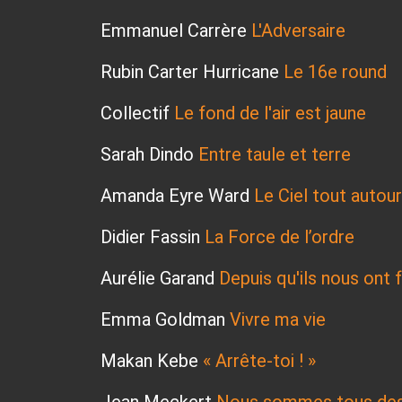
Emmanuel Carrère
L'Adversaire
Rubin Carter Hurricane
Le 16e round
Collectif
Le fond de l'air est jaune
Sarah Dindo
Entre taule et terre
Amanda Eyre Ward
Le Ciel tout autour
Didier Fassin
La Force de l’ordre
Aurélie Garand
Depuis qu'ils nous ont fa
Emma Goldman
Vivre ma vie
Makan Kebe
« Arrête-toi ! »
Jean Meckert
Nous sommes tous des