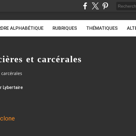
DRE ALPHABÉTIQUE
RUBRIQUES
THÉMATIQUES
ALT
cières et carcérales
t carcérales
r Lybertaire
yclone