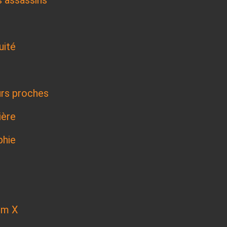
uité
urs proches
ière
phie
lm X