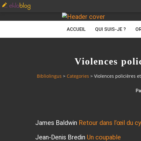
ACCUEIL
QUI SUIS-JE ?
OR
Violences poli
Bibliolingus
>
Categories
>
Violences policières e
Pa
James Baldwin
Retour dans l’œil du c
Jean-Denis Bredin
Un coupable