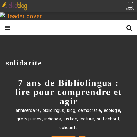
MENU
solidarite
7 ans de Bibliolingus :
lire pour comprendre et
agir
,
,
,
,
,
anniversaire
bibliolingus
blog
démocratie
écologie
,
,
,
,
,
gilets jaunes
indignés
justice
lecture
nuit debout
solidarité