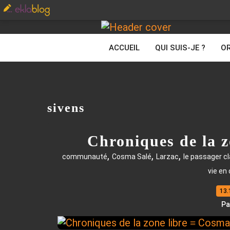
ACCUEIL
QUI SUIS-JE ?
OR
sivens
Chroniques de la z
,
,
,
communauté
Cosma Salé
Larzac
le passager c
vie en 
13.
Pa