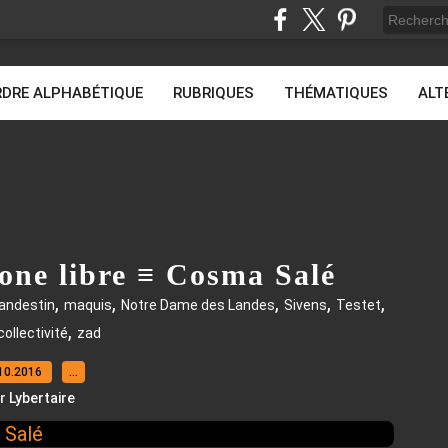
DRE ALPHABÉTIQUE
RUBRIQUES
THÉMATIQUES
ALT
one libre ≡ Cosma Salé
,
,
,
,
,
landestin
maquis
Notre Dame des Landes
Sivens
Testet
,
collectivité
zad
10.2016
…
r Lybertaire