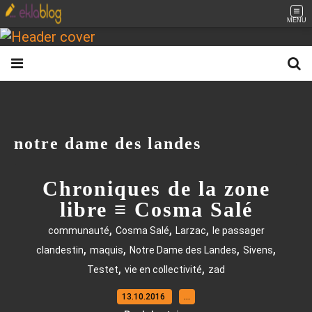
MENU
notre dame des landes
Chroniques de la zone
libre ≡ Cosma Salé
,
,
,
communauté
Cosma Salé
Larzac
le passager
,
,
,
,
clandestin
maquis
Notre Dame des Landes
Sivens
,
,
Testet
vie en collectivité
zad
13.10.2016
…