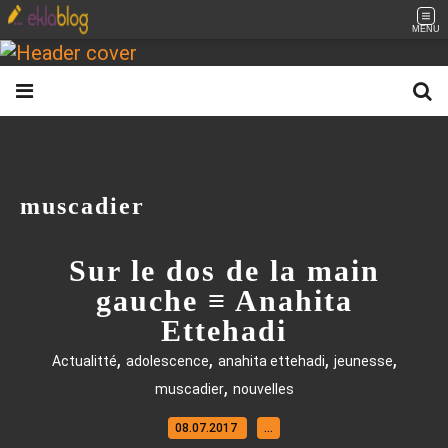
MENU
muscadier
Sur le dos de la main
gauche ≡ Anahita
Ettehadi
,
,
,
,
Actualitté
adolescence
anahita ettehadi
jeunesse
,
muscadier
nouvelles
08.07.2017
…