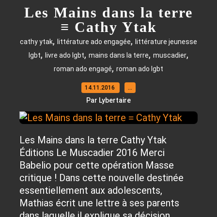
Les Mains dans la terre
≡ Cathy Ytak
,
,
cathy ytak
littérature ado engagée
littérature jeunesse
,
,
,
,
lgbt
livre ado lgbt
mains dans la terre
muscadier
,
roman ado engagé
roman ado lgbt
14.11.2016
…
Par Lybertaire
Les Mains dans la terre Cathy Ytak
Éditions Le Muscadier 2016 Merci
Babelio pour cette opération Masse
critique ! Dans cette nouvelle destinée
essentiellement aux adolescents,
Mathias écrit une lettre à ses parents
dans laquelle il explique sa décision...