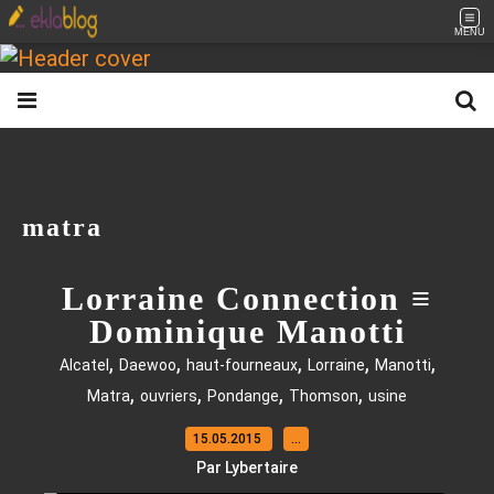
MENU
matra
Lorraine Connection ≡
Dominique Manotti
,
,
,
,
,
Alcatel
Daewoo
haut-fourneaux
Lorraine
Manotti
,
,
,
,
Matra
ouvriers
Pondange
Thomson
usine
15.05.2015
…
Par Lybertaire