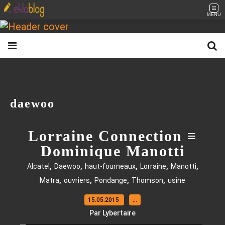
MENU
daewoo
Lorraine Connection ≡
Dominique Manotti
,
,
,
,
,
Alcatel
Daewoo
haut-fourneaux
Lorraine
Manotti
,
,
,
,
Matra
ouvriers
Pondange
Thomson
usine
15.05.2015
…
Par Lybertaire